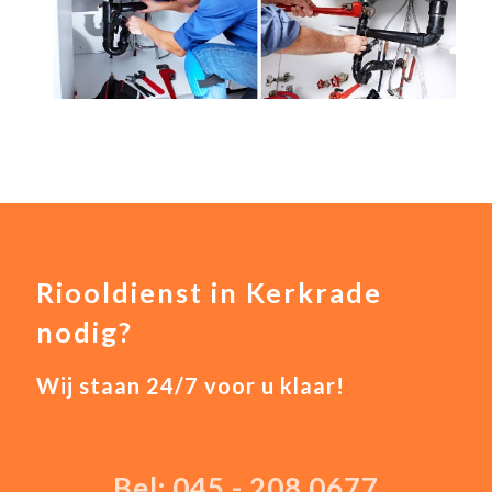
Riooldienst in Kerkrade
nodig?
Wij staan 24/7 voor u klaar!
Bel: 045 - 208 0677